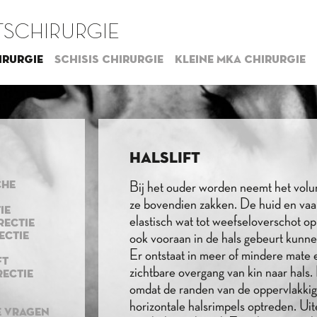
SCHIRURGIE
irurgie
Schisis chirurgie
Kleine MKA chirurgie
HALSLIFT
CHE
Bij het ouder worden neemt het volu
ze bovendien zakken. De huid en vaa
IE
elastisch wat tot weefseloverschot op
ECTIE
ECTIE
ook vooraan in de hals gebeurt kunne
Er ontstaat in meer of mindere mate 
FT
zichtbare overgang van kin naar hals. 
ECTIE
omdat de randen van de oppervlakkig
horizontale halsrimpels optreden. Uit
E VRAGEN