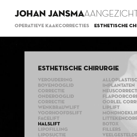
JOHAN JANSMA
AANGEZICHT
Operatieve kaakcorrecties
Esthetische ch
Esthetische chirurgie
VEROUDERING
ALLOPLASTIS
BOVENOOGLID
IMPLANTATEN
CORRECTIE
NEUSCORRECT
ONDEROOGLID
FLAPOORCORR
CORRECTIE
OORLEL CORR
WENKBRAUWLIFT
LIPLIFT
VOORHOOFDSLIFT
MONDHOEKLI
FACELIFT
LITTEKENCORR
HALSLIFT
BOTOX
LIPOFILLING
FILLERS
LIPOSUCTIE
VEELGESTELD