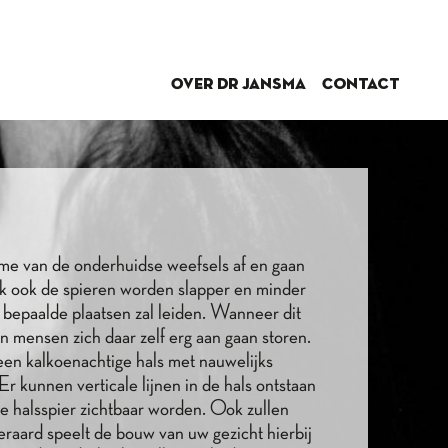
Over dr Jansma
Contact
me van de onderhuidse weefsels af en gaan
k ook de spieren worden slapper en minder
 bepaalde plaatsen zal leiden. Wanneer dit
n mensen zich daar zelf erg aan gaan storen.
een kalkoenachtige hals met nauwelijks
Er kunnen verticale lijnen in de hals ontstaan
e halsspier zichtbaar worden. Ook zullen
eraard speelt de bouw van uw gezicht hierbij