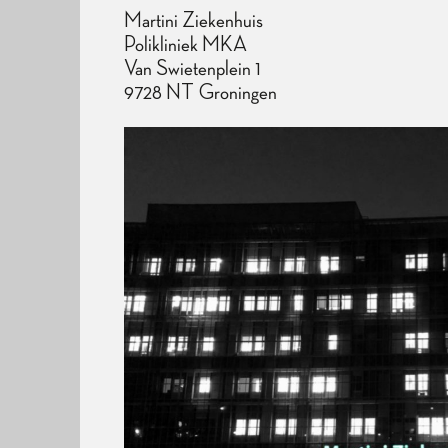
Martini Ziekenhuis
​​Polikliniek MKA
​​Van Swietenplein 1
​​9728 NT Groningen