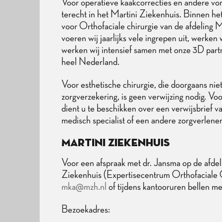
Voor operatieve kaakcorrecties en andere vo
terecht in het Martini Ziekenhuis. Binnen 
voor Orthofaciale chirurgie van de afdeling
voeren wij jaarlijks vele ingrepen uit, werken
werken wij intensief samen met onze 3D part
heel Nederland.
Voor esthetische chirurgie, die doorgaans ni
zorgverzekering, is geen verwijzing nodig. V
dient u te beschikken over een verwijsbrief va
medisch specialist of een andere zorgverlener
M
artini Ziekenhuis
Voor een afspraak met dr. Jansma op de afde
Ziekenhuis (Expertisecentrum Orthofaciale C
mka@mzh.nl
of tijdens kantooruren bellen
Bezoekadres:​