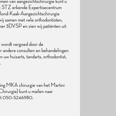
rmen van aangezichtschirurgie kunt u
het STZ erkende Expertisecentrum
 Mond-Kaak-Aangezichtschirurgie
 wij samen met vele orthodontisten,
ner 3DVSP en zien wij patiënten uit
et wordt vergoed door de
oor andere consulten en behandelingen
n uw huisarts, tandarts, orthodontist,
.
ling MKA chirurgie van het Martini
hirurgie) kunt u mailen naar
 met 050-5246980.