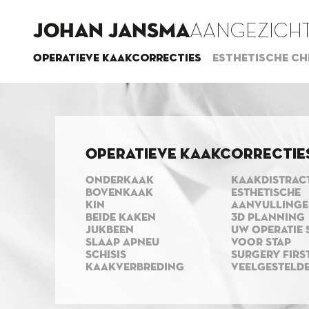
JOHAN JANSMA
AANGEZICHT
Operatieve kaakcorrecties
Esthetische ch
Operatieve kaakcorrectie
ONDERKAAK
KAAKDISTRAC
BOVENKAAK
ESTHETISCHE
KIN
AANVULLING
BEIDE KAKEN
3D PLANNING
JUKBEEN
UW OPERATIE 
SLAAP APNEU
VOOR STAP
SCHISIS
SURGERY FIRS
KAAKVERBREDING
VEELGESTELD