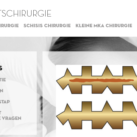
SCHIRURGIE
irurgie
Schisis chirurgie
Kleine MKA chirurgie
s
TIE
EN
STAP
T
E VRAGEN