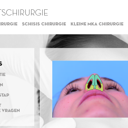
SCHIRURGIE
irurgie
Schisis chirurgie
Kleine MKA chirurgie
s
TIE
EN
STAP
T
E VRAGEN