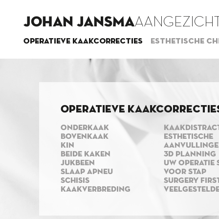
JOHAN JANSMA
AANGEZICHT
Operatieve kaakcorrecties
Esthetische ch
Operatieve kaakcorrectie
ONDERKAAK
KAAKDISTRAC
BOVENKAAK
ESTHETISCHE
KIN
AANVULLING
BEIDE KAKEN
3D PLANNING
JUKBEEN
UW OPERATIE 
SLAAP APNEU
VOOR STAP
SCHISIS
SURGERY FIRS
KAAKVERBREDING
VEELGESTELD