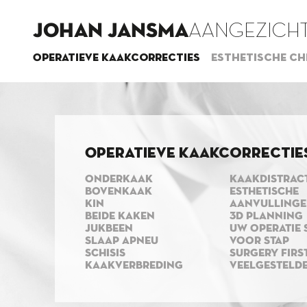
JOHAN JANSMA
AANGEZICHT
Operatieve kaakcorrecties
Esthetische ch
Operatieve kaakcorrectie
ONDERKAAK
KAAKDISTRAC
BOVENKAAK
ESTHETISCHE
KIN
AANVULLING
BEIDE KAKEN
3D PLANNING
JUKBEEN
UW OPERATIE 
SLAAP APNEU
VOOR STAP
SCHISIS
SURGERY FIRS
KAAKVERBREDING
VEELGESTELD