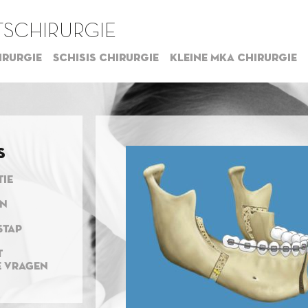
SCHIRURGIE
irurgie
Schisis chirurgie
Kleine MKA chirurgie
s
TIE
EN
STAP
T
E VRAGEN