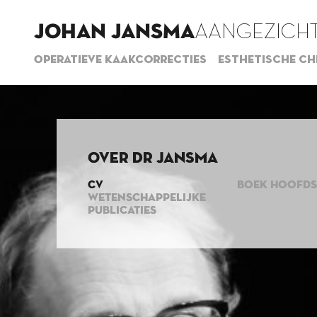
JOHAN JANSMA
AANGEZICHT
Operatieve kaakcorrecties
Esthetische ch
Over dr Jansma
CV
BOEK HOOFD
WETENSCHAPPELIJKE
PUBLICATIES