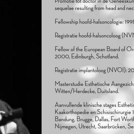
Promotie tot doctor in de Geneeskund
sequelae resulting from head and ne
Fellowship hoofd-halsoncologie: 
Registratie hoofd-halsoncoloog 
Fellow of the European Board of O
2000, Edinburgh, Schotland.
Registratie implantoloog (NVOI): 2
Masterstudie Esthetische Aangezicht
Witten/Herdecke, Duitsland.
Aanvullende klinische stages Esthet
Kaakorthopedie en Schisischirurgie
Bandung, Brugge, Dallas, Fort Wort
Nijmegen, Utrecht, Saarbrücken, Sea