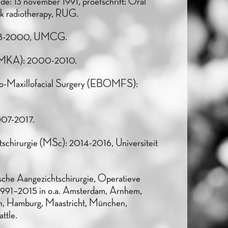
e: 13 november 1991, proefschrift: Oral
ck radiotherapy, RUG.
1998-2000, UMCG.
(NVMKA): 2000-2010.
ro-Maxillofacial Surgery (EBOMFS):
007-2017.
schirurgie (MSc): 2014-2016, Universiteit
ische Aangezichtschirurgie, Operatieve
 1991–2015 in o.a. Amsterdam, Arnhem,
h, Hamburg, Maastricht, München,
ttle.