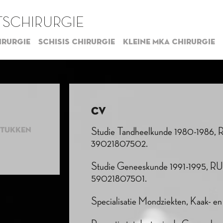
SCHIRURGIE
irurgie
Schisis chirurgie
Kleine MKA chirurgie
CV​
STUKKEN
Studie Tandheelkunde 1980-1986, RU
39021807502.
Studie Geneeskunde 1991-1995, RUG
59021807501.
Specialisatie Mondziekten, Kaak- e